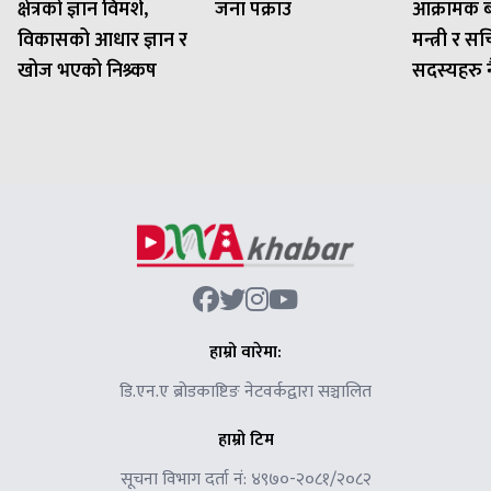
क्षेत्रको ज्ञान विमर्श,
जना पक्राउ
आक्रामक बन
विकासको आधार ज्ञान र
मन्त्री र 
खोज भएको निश्र्कष
सदस्यहरु नै 
हाम्रो वारेमा:
डि.एन.ए ब्रोडकाष्टिङ नेटवर्कद्वारा सञ्चालित
हाम्रो टिम
सूचना विभाग दर्ता नं: ४९७०-२०८१/२०८२