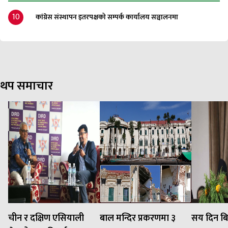
10
कांग्रेस संस्थापन इतरपक्षको सम्पर्क कार्यालय सञ्चालनमा
थप समाचार
चीन र दक्षिण एसियाली
बाल मन्दिर प्रकरणमा ३
सय दिन बि