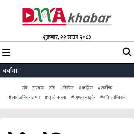
शुक्रबार, २२ साउन २०८३
चर्चामा:
रवि
रास्वपा
रवि
#विपिन
#कांग्रेस
#सर्वोच्च
#सार्वजनिक जग्गा
#चुच्चे नक्सा
# गुण्डा नाइके
#रवि लामिछाने