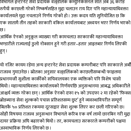
विभागले इन्टरनेट सेवा प्रदायक वल्र्डलिंक कम्युनिकेसनले सात अर्ब ३६ करोड
रुपैयाँ करछली गरेको निष्कर्षसहित मुद्दा चलाउन राय दिए पनि महान्यायाधिवक्ता
कार्यालयले मुद्दा नचलाउने निर्णय गरेको हो । उक्त कदम यति सुनियोजित छ कि
एक सातामै तीन तहको सरकारी वकिल कार्यालयबाट अध्ययन भएर निर्णय भएको
छ ।
आर्थिक ऐनको अनुकूल व्याख्या गरी कामचलाउ सरकारकी महान्यायाधिवक्ता
भण्डारीले राज्यलाई ठुलो नोक्सान हुने गरी हतार–हतार आइतबार निर्णय लिएकी
हुन् ।
यो नजिर कायम रहेमा अन्य इन्टरनेट सेवा प्रदायक कम्पनीबाट पनि सरकारले अर्बौँ
राजस्व गुमाउनेछ । स्रोतका अनुसार वल्र्डलिंकको करछलीसम्बन्धी फाइलमा
प्रधानमन्त्री सुशीला कार्कीको सचिवालयका एक व्यक्तिको पनि विशेष चासो
थियो । महान्यायाधिवक्ता कार्यालयको निर्णयपछि अनुसन्धानमा आबद्ध अधिकारीले
आश्चर्य व्यक्त गरेका छन् । आर्थिक ऐनको दफा १५ को उपदफा २ मा रहेको ‘फिक्स
ब्रोडब्यान्ड सेवा शुल्कको पचास प्रतिशतसम्म छुट’ हुने व्यवस्थाविपरीत सम्पूर्ण
बिलकै ५० प्रतिशत रकममा दूरसञ्चार सेवा शुल्क लिएर कर छली गरिएको छ।
सोही विषयमा राजस्व अनुसन्धान विभागले करिब एक वर्ष लामो छानबिन गरी मुद्दा
दायर प्रक्रिया अघि बढाएको थियो । तर, कामचलाउ सरकारले कम्पनीको पक्षमा
अस्वाभाविक निर्णय लिएको छ ।