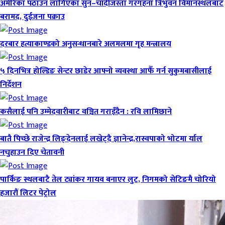
अमेरिका पठाउन लागिएका सुन–चाँदीजस्ता गरगहना त्रिभुवन विमानस्थलबाट
बरामद, दुईजना पक्राउ
दरबार हत्याकाण्डको अनुसन्धानबारे अलमलमा गृह मन्त्रालय
५ दिनभित्र होल्डिङ सेन्टर छाडेर आफ्नो व्यवस्था आफैँ गर्न सुकुमबासीलाई
निर्देशन
कसैलाई पनि उम्मेदवारीबाट वञ्चित गराइँदैन : रवि लामिछाने
बातै पिच्छे राजेन्द्र लिङ्देनलाई लखेट्दै ज्ञानेन्द्र,रास्वपाको भोटमा र्याल
नचुहाउन दिए चेतावनी
पार्किङ स्थलबाटै तेल ट्यांकर गायव बनाएर लुट, निगमको सेटिङमै चोरियो
हजारौं लिटर पेट्रोल