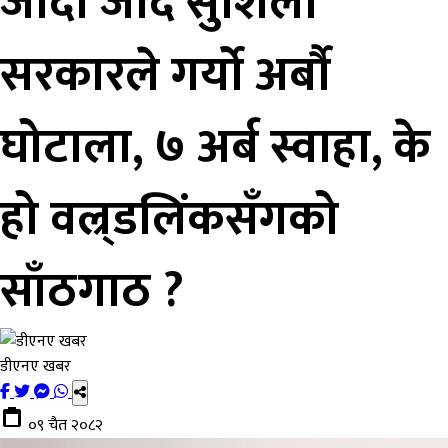
जादा जादै सुशिला
सरकारले गर्यो अर्बौ
घोटाला, ७ अर्ब स्वाहा, के
हो वल्र्डलिंकसँगको
साँठगाठ ?
डीएनए खबर
०९ चैत २०८२