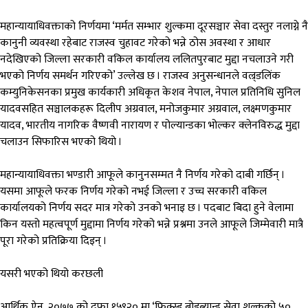
महान्यायाधिवक्ताको निर्णयमा ‘मर्मत सम्भार शुल्कमा दूरसञ्चार सेवा दस्तुर नलाग्ने नै
कानुनी व्यवस्था रहेबाट राजस्व चुहावट गरेको भन्ने ठोस अवस्था र आधार
नदेखिएको जिल्ला सरकारी वकिल कार्यालय ललितपुरबाट मुद्दा नचलाउने गरी
भएको निर्णय समर्थन गरिएको’ उल्लेख छ । राजस्व अनुसन्धानले वल्र्डलिंक
कम्युनिकेसनका प्रमुख कार्यकारी अधिकृत केशव नेपाल, नेपाल प्रतिनिधि सुनिल
यादवसहित सञ्चालकहरू दिलीप अग्रवाल, मनोजकुमार अग्रवाल, लक्ष्मणकुमार
यादव, भारतीय नागरिक वैष्णवी नारायण र पोल्यान्डका भोल्कर क्लेनविरुद्ध मुद्दा
चलाउन सिफारिस भएको थियो ।
महान्यायाधिवक्ता भण्डारी आफूले कानुनसम्मत नै निर्णय गरेको दाबी गर्छिन् ।
यसमा आफूले फरक निर्णय गरेको नभई जिल्ला र उच्च सरकारी वकिल
कार्यालयको निर्णय सदर मात्र गरेको उनको भनाइ छ । पदबाट बिदा हुने वेलामा
किन यस्तो महत्वपूर्ण मुद्दामा निर्णय गरेको भन्ने प्रश्नमा उनले आफूले जिम्मेवारी मात्रै
पूरा गरेको प्रतिक्रिया दिइन् ।
यसरी भएको थियो करछली
आर्थिक ऐन, २०७७ को दफा १५९२० मा ‘फिक्स्ड ब्रोडब्यान्ड सेवा शुल्कको ५०