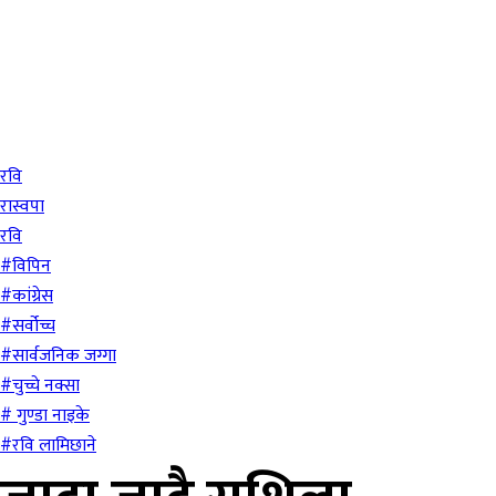
रवि
रास्वपा
रवि
#विपिन
#कांग्रेस
#सर्वोच्च
#सार्वजनिक जग्गा
#चुच्चे नक्सा
# गुण्डा नाइके
#रवि लामिछाने