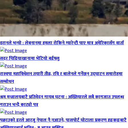
इरानले भन्यो : लेबनानमा हमला रोकिने ग्यारेन्टी पाए मात्र अमेरिकासँग वार्ता
सदर चिडियाखानामा भेटियो बर्डफ्लु
रास्वपा महाविधेशन तयारी तीव्र, रवि र बालेनले गर्नेछन् उद्घाटन समारोहमा
सम्बोधन
श्रम मन्त्रालयबाटै प्रतिवेदन गायब घटना : अख्तियारले सबै कागजात उपलब्ध
गराउन भन्दै काट्यो पत्र
पक्राउको डरले आरजु नेपाल नै नआउने, पासपोर्ट घोटाला प्रकरण हङकङबाटै
अख्तियारलाई भनिन्– म आउन सक्दिन