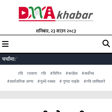
शनिबार, २३ साउन २०८३
चर्चामा:
रवि
रास्वपा
रवि
#विपिन
#कांग्रेस
#सर्वोच्च
#सार्वजनिक जग्गा
#चुच्चे नक्सा
# गुण्डा नाइके
#रवि लामिछाने