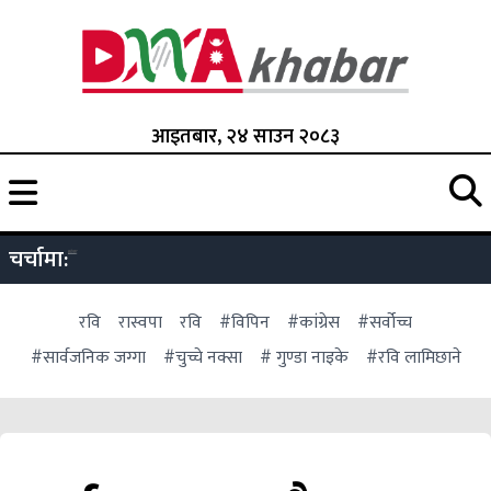
आइतबार, २४ साउन २०८३
चर्चामा:
रवि
रास्वपा
रवि
#विपिन
#कांग्रेस
#सर्वोच्च
#सार्वजनिक जग्गा
#चुच्चे नक्सा
# गुण्डा नाइके
#रवि लामिछाने