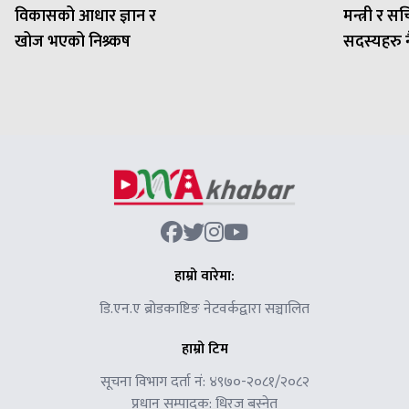
विकासको आधार ज्ञान र
मन्त्री र 
खोज भएको निश्र्कष
सदस्यहरु नै 
हाम्रो वारेमा:
डि.एन.ए ब्रोडकाष्टिङ नेटवर्कद्वारा सञ्चालित
हाम्रो टिम
सूचना विभाग दर्ता नं: ४९७०-२०८१/२०८२
प्रधान सम्पादक: धिरज बस्नेत