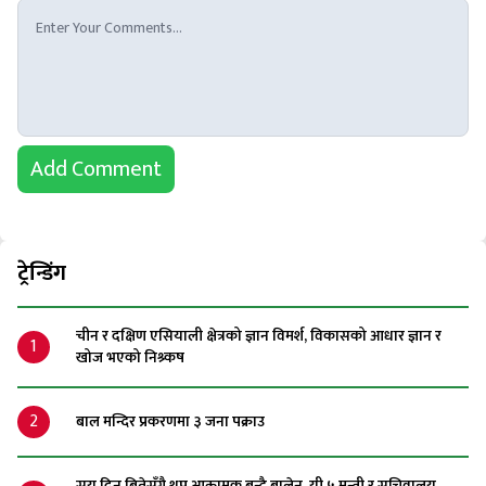
Add Comment
ट्रेन्डिंग
चीन र दक्षिण एसियाली क्षेत्रको ज्ञान विमर्श, विकासको आधार ज्ञान र
1
खोज भएको निश्र्कष
2
बाल मन्दिर प्रकरणमा ३ जना पक्राउ
सय दिन बितेसँगै थप आक्रामक बन्दै बालेन, यी ५ मन्त्री र सचिवालय