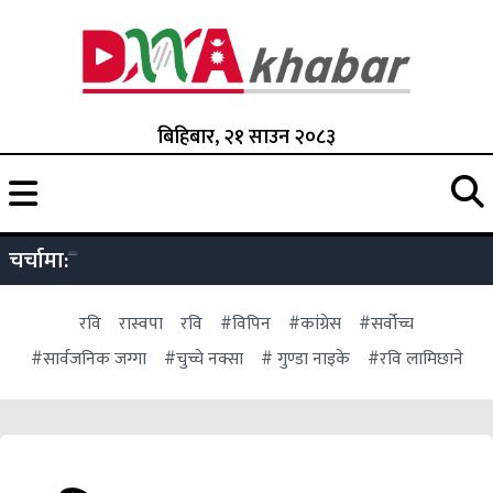
बिहिबार, २१ साउन २०८३
चर्चामा:
रवि
रास्वपा
रवि
#विपिन
#कांग्रेस
#सर्वोच्च
#सार्वजनिक जग्गा
#चुच्चे नक्सा
# गुण्डा नाइके
#रवि लामिछाने