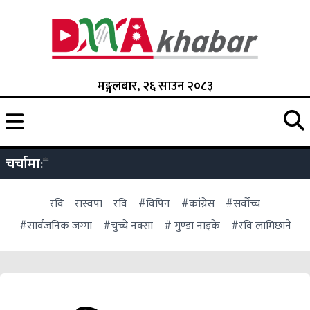
मङ्गलबार, २६ साउन २०८३
चर्चामा:
रवि
रास्वपा
रवि
#विपिन
#कांग्रेस
#सर्वोच्च
#सार्वजनिक जग्गा
#चुच्चे नक्सा
# गुण्डा नाइके
#रवि लामिछाने