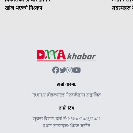
विकासको आधार ज्ञान र
मन्त्री र 
खोज भएको निश्र्कष
सदस्यहरु नै 
हाम्रो वारेमा:
डि.एन.ए ब्रोडकाष्टिङ नेटवर्कद्वारा सञ्चालित
हाम्रो टिम
सूचना विभाग दर्ता नं: ४९७०-२०८१/२०८२
प्रधान सम्पादक: धिरज बस्नेत