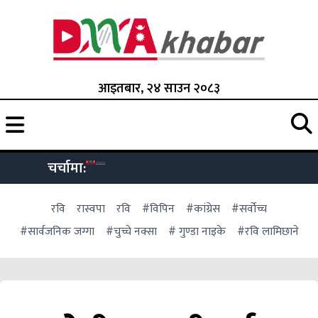
आइतबार, २४ साउन २०८३
चर्चामा:
रवि
रास्वपा
रवि
#विपिन
#कांग्रेस
#सर्वोच्च
#सार्वजनिक जग्गा
#चुच्चे नक्सा
# गुण्डा नाइके
#रवि लामिछाने