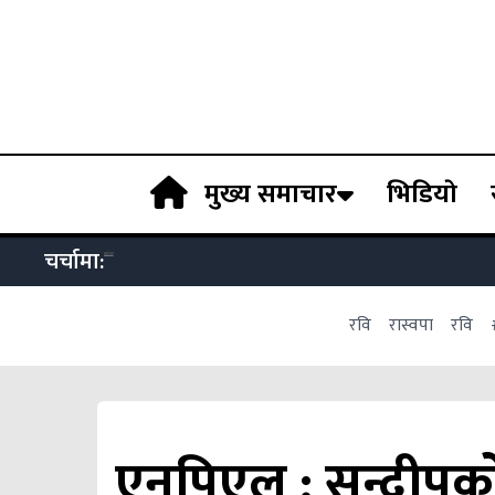
मुख्य समाचार
भिडियाे
चर्चामा:
रवि
रास्वपा
रवि
एनपिएल : सन्दीपक