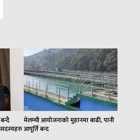
न्दै
मेलम्ची आयोजनाको मुहानमा बाढी, पानी
अन्तर प्
य सदस्यहरु
आपूर्ति बन्द
भाडा दुई 