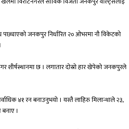
भएको खेलमा विराटनगरले साविक विजेता जनकपुर वोल्ट्सलाई
य पछ्याएको जनकपुर निर्धारित २० ओभरमा नौ विकेटको
।
र शीर्षस्थानमा छ । लगातार दोस्रो हार खेपेको जनकपुरले
वाधिक ४१ रन बनाउनुभयो । यस्तै लाहिरु मिलान्थाले २३,
न बनाए ।