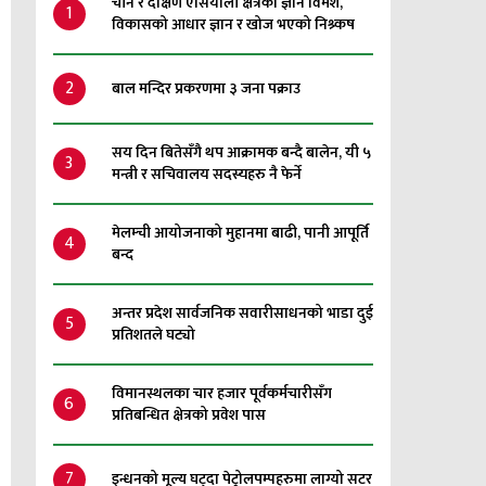
चीन र दक्षिण एसियाली क्षेत्रको ज्ञान विमर्श,
1
विकासको आधार ज्ञान र खोज भएको निश्र्कष
2
बाल मन्दिर प्रकरणमा ३ जना पक्राउ
सय दिन बितेसँगै थप आक्रामक बन्दै बालेन, यी ५
3
मन्त्री र सचिवालय सदस्यहरु नै फेर्ने
मेलम्ची आयोजनाको मुहानमा बाढी, पानी आपूर्ति
4
बन्द
अन्तर प्रदेश सार्वजनिक सवारीसाधनको भाडा दुई
5
प्रतिशतले घट्यो
विमानस्थलका चार हजार पूर्वकर्मचारीसँग
6
प्रतिबन्धित क्षेत्रको प्रवेश पास
7
इन्धनको मूल्य घट्दा पेट्रोलपम्पहरुमा लाग्यो सटर