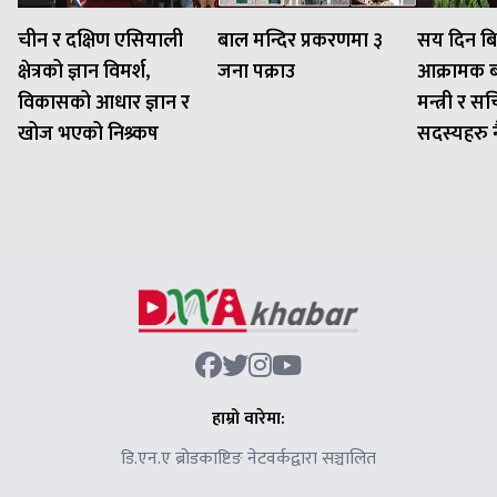
चीन र दक्षिण एसियाली
बाल मन्दिर प्रकरणमा ३
सय दिन बि
क्षेत्रको ज्ञान विमर्श,
जना पक्राउ
आक्रामक बन
विकासको आधार ज्ञान र
मन्त्री र 
खोज भएको निश्र्कष
सदस्यहरु नै 
हाम्रो वारेमा:
डि.एन.ए ब्रोडकाष्टिङ नेटवर्कद्वारा सञ्चालित