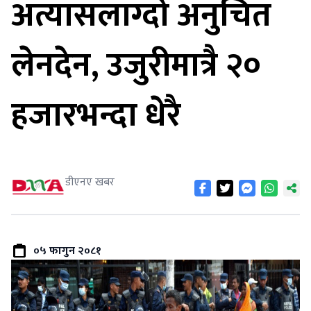
अत्यासलाग्दो अनुचित
लेनदेन, उजुरीमात्रै २०
हजारभन्दा धेरै
डीएनए खबर
०५ फागुन २०८१