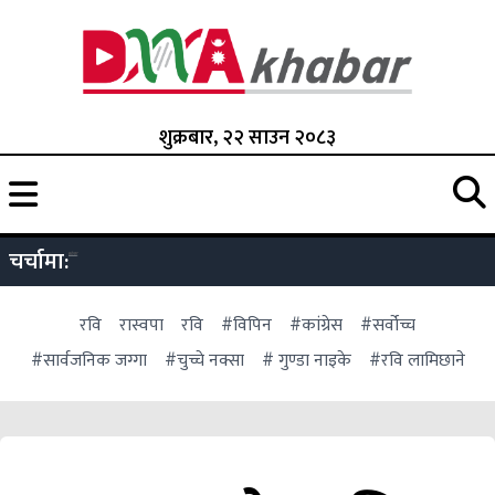
शुक्रबार, २२ साउन २०८३
चर्चामा:
रवि
रास्वपा
रवि
#विपिन
#कांग्रेस
#सर्वोच्च
#सार्वजनिक जग्गा
#चुच्चे नक्सा
# गुण्डा नाइके
#रवि लामिछाने