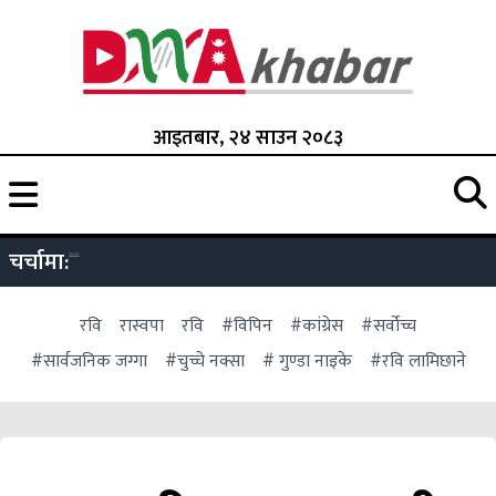
आइतबार, २४ साउन २०८३
चर्चामा:
रवि
रास्वपा
रवि
#विपिन
#कांग्रेस
#सर्वोच्च
#सार्वजनिक जग्गा
#चुच्चे नक्सा
# गुण्डा नाइके
#रवि लामिछाने