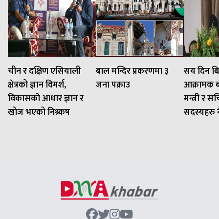
चीन र दक्षिण एसियाली
बाल मन्दिर प्रकरणमा ३
सय दिन बि
क्षेत्रको ज्ञान विमर्श,
जना पक्राउ
आक्रामक बन
विकासको आधार ज्ञान र
मन्त्री र 
खोज भएको निश्र्कष
सदस्यहरु नै 