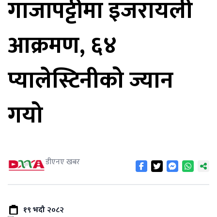
गाजापट्टीमा इजरायली
आक्रमण, ६४
प्यालेस्टिनीको ज्यान
गयो
डीएनए खबर
१९ भदौ २०८२