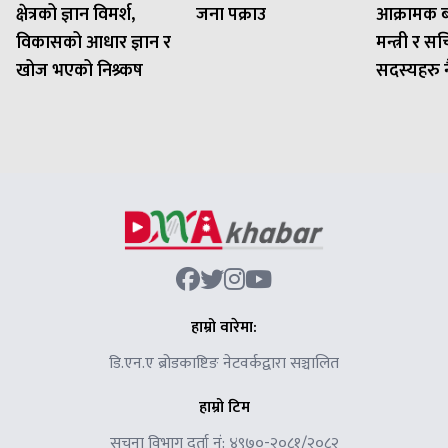
क्षेत्रको ज्ञान विमर्श,
जना पक्राउ
आक्रामक बन
विकासको आधार ज्ञान र
मन्त्री र 
खोज भएको निश्र्कष
सदस्यहरु नै 
हाम्रो वारेमा:
डि.एन.ए ब्रोडकाष्टिङ नेटवर्कद्वारा सञ्चालित
हाम्रो टिम
सूचना विभाग दर्ता नं: ४९७०-२०८१/२०८२