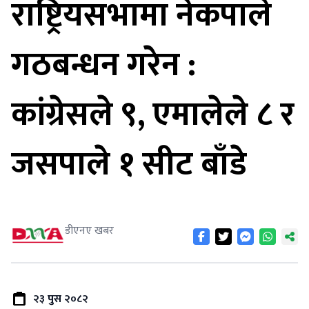
राष्ट्रियसभामा नेकपाले
गठबन्धन गरेन :
कांग्रेसले ९, एमालेले ८ र
जसपाले १ सीट बाँडे
डीएनए खबर
२३ पुस २०८२