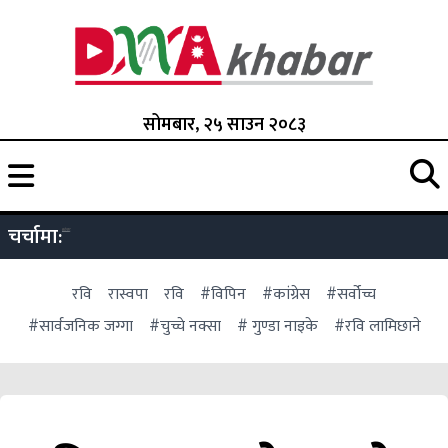
सोमबार, २५ साउन २०८३
चर्चामा:
रवि
रास्वपा
रवि
#विपिन
#कांग्रेस
#सर्वोच्च
#सार्वजनिक जग्गा
#चुच्चे नक्सा
# गुण्डा नाइके
#रवि लामिछाने