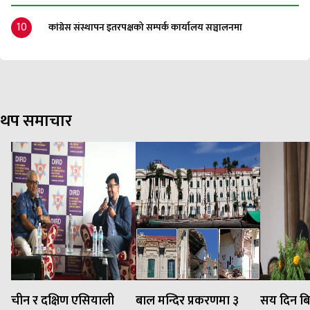
10
कांग्रेस संस्थापन इतरपक्षको सम्पर्क कार्यालय सञ्चालनमा
थप समाचार
चीन र दक्षिण एसियाली
बाल मन्दिर प्रकरणमा ३
सय दिन बि