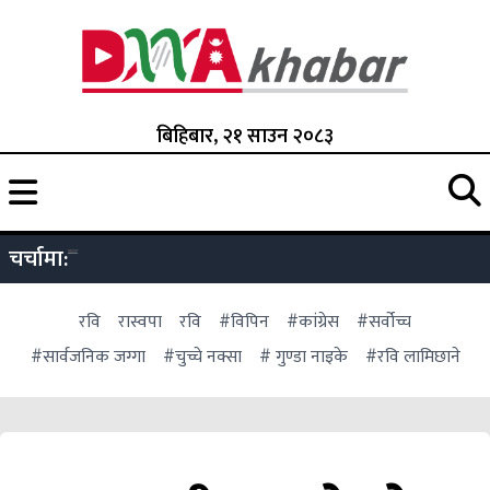
बिहिबार, २१ साउन २०८३
चर्चामा:
रवि
रास्वपा
रवि
#विपिन
#कांग्रेस
#सर्वोच्च
#सार्वजनिक जग्गा
#चुच्चे नक्सा
# गुण्डा नाइके
#रवि लामिछाने